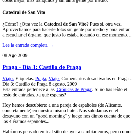
cosas mejor, más tranquilos y sin tanta gente por medio.
Catedral de San Vito
¿Cómo? ¿Otra vez la
Catedral de San Vito
? Pues sí, otra vez.
Aprovechamos para hacerle fotos sin gente por medio y para entrar
a escuchar el órgano, que justo lo estaba tocando en ese momento…
Lee la entrada completa →
08
Ago
2009
Praga - Día 3: Castillo de Praga
Viajes
Etiquetas:
Praga
,
Viajes
Comentarios desactivados
en Praga -
Día 3: Castillo de Praga
8 agosto, 2009
Esta entrada pertenece a las
'Crónicas de Praga'
. Si no has leído el
resto de entradas, ¿a qué esperas?
Hoy hemos descubierto a una pareja de españoles (de Alicante,
concretamente) en nuestro mismo hotel. Nos saludamos en el
desayuno con un "good morning" y luego nos dimos cuenta de que
los 4 éramos españoles...
Habíamos pensado en ir al sitio de ayer a cambiar euros, pero como