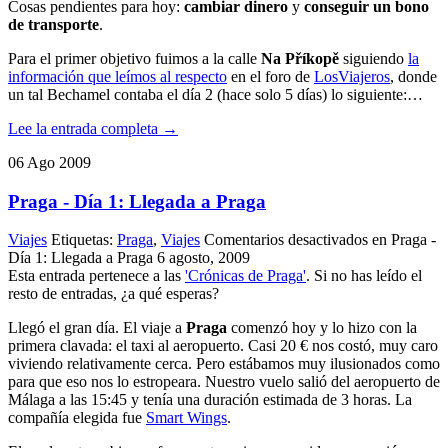
Cosas pendientes para hoy:
cambiar dinero
y
conseguir un bono
de transporte
.
Para el primer objetivo fuimos a la calle
Na Příkopě
siguiendo
la
información que leímos al respecto
en el foro de
LosViajeros
, donde
un tal Bechamel contaba el día 2 (hace solo 5 días) lo siguiente:…
Lee la entrada completa →
06
Ago
2009
Praga - Día 1: Llegada a Praga
Viajes
Etiquetas:
Praga
,
Viajes
Comentarios desactivados
en Praga -
Día 1: Llegada a Praga
6 agosto, 2009
Esta entrada pertenece a las
'Crónicas de Praga'
. Si no has leído el
resto de entradas, ¿a qué esperas?
Llegó el gran día. El viaje a
Praga
comenzó hoy y lo hizo con la
primera clavada: el taxi al aeropuerto. Casi 20 € nos costó, muy caro
viviendo relativamente cerca. Pero estábamos muy ilusionados como
para que eso nos lo estropeara. Nuestro vuelo salió del aeropuerto de
Málaga a las 15:45 y tenía una duración estimada de 3 horas. La
compañía elegida fue
Smart Wings
.