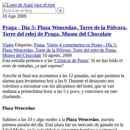
10
Ago
2009
Praga - Día 5: Plaza Wenceslao, Torre de la Pólvora,
Torre del reloj de Praga, Museo del Chocolate
Viajes
Etiquetas:
Praga
,
Viajes
4 comentarios
en Praga - Día 5:
Plaza Wenceslao, Torre de la Pólvora, Torre del reloj de Praga,
Museo del Chocolate
10 agosto, 2009
Esta entrada pertenece a las
'Crónicas de Praga'
. Si no has leído el
resto de entradas, ¿a qué esperas?
Anoche al final nos acostamos a las 12 pasadas, así que pusimos la
alarma para levantarnos hoy a las 9. Durante el desayuno nos
volvimos a encontrar con los alicantinos del hotel, que se van
mañana a primerísima hora: a las 5 y poco, y estuvimos un rato
charlando.
Plaza Wenceslao
Salimos a las 10 y algo rumbo a la
Plaza Wenceslao
, nuestra
primera parada del día. Esta plaza fue un mercado de ganado en la
Edad Media, en la actualidad es un centro hotelero y comercial.