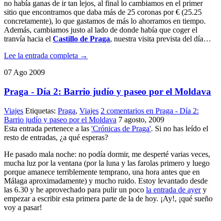
no había ganas de ir tan lejos, al final lo cambiamos en el primer
sitio que encontramos que daba más de 25 coronas por € (25.25
concretamente), lo que gastamos de más lo ahorramos en tiempo.
Además, cambiamos justo al lado de donde había que coger el
tranvía hacia el
Castillo de Praga
, nuestra visita prevista del día…
Lee la entrada completa →
07
Ago
2009
Praga - Día 2: Barrio judío y paseo por el Moldava
Viajes
Etiquetas:
Praga
,
Viajes
2 comentarios
en Praga - Día 2:
Barrio judío y paseo por el Moldava
7 agosto, 2009
Esta entrada pertenece a las
'Crónicas de Praga'
. Si no has leído el
resto de entradas, ¿a qué esperas?
He pasado mala noche: no podía dormir, me desperté varias veces,
mucha luz por la ventana (por la luna y las farolas primero y luego
porque amanece terriblemente temprano, una hora antes que en
Málaga aproximadamente) y mucho ruido. Estoy levantado desde
las 6.30 y he aprovechado para pulir un poco
la entrada de ayer
y
empezar a escribir esta primera parte de la de hoy. ¡Ay!, ¡qué sueño
voy a pasar!