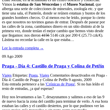
Vimos la
estatua de San Wenceslao
y el
Museo Nacional
, que
alberga una serie de colecciones de minerales, zoología etc. y que
tiene una sala, el Panteón, donde se reúnen estatuas y bustos de los
grandes hombres checos. O al menos eso he leido, porque lo cierto
es que nosotros no tuvimos ganas de entrar. Después de pasear por
las calles de la zona, cambiamos dinero en un sitio distinto al de la
primera vez, donde tenían el mejor cambio que hemos visto desde
que llegamos: nos dieron
4156
5146 czk por 200 € (25.73 czk/€).
Lástima no recordar la calle en la que estaba…
Lee la entrada completa →
09
Ago
2009
Praga - Día 4: Castillo de Praga y Colina de Petřín
Viajes
Etiquetas:
Praga
,
Viajes
Comentarios desactivados
en Praga -
Día 4: Castillo de Praga y Colina de Petřín
9 agosto, 2009
Esta entrada pertenece a las
'Crónicas de Praga'
. Si no has leído el
resto de entradas, ¿a qué esperas?
Hoy nos levantamos a las 7, desayunamos y salimos a eso de las 9
de nuevo hacia la zona del castillo para terminar de verlo. A esa hora
estaban las calles y el castillo desiertos, por lo que pudimos ver las