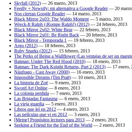
Skyfall (2012)
—
26 marzo, 2013
Feedly + Newsify: mi alternativa a Google Reader
—
20 marzo
Nos cierran Google Reader
—
14 marzo, 2013
Black Mirror 2x03: The Waldo Moment
—
5 marzo, 2013
Wreck-It Ralph (¡Rompe Ralph!) (2012)
—
24 febrero, 2013
Black Mirror 2x02: White Bear
—
22 febrero, 2013
Black Mirror 2x01: Be Right Back
—
20 febrero, 2013
Black Mirror - Temporada 1
—
19 febrero, 2013
Argo (2012)
—
18 febrero, 2013
Ruby Sparks (2012)
—
15 febrero, 2013
The Perks of Being a Wallflower (Las ventajas de ser un margi
Batman: Under The Red Hood (2010)
—
18 enero, 2013
Batman: The Dark Knight Returns, Part 2 (2013)
—
17 enero,
Náufrago - Cast Away (2000)
—
16 enero, 2013
Impossible Dreams (Tim Pratt)
—
10 enero, 2013
La historia de Zoë
—
9 enero, 2013
Sword Art Online
—
8 enero, 2013
La colonia perdida
—
7 enero, 2013
Las Brigadas Fantasma
—
6 enero, 2013
La vieja guardia
—
5 enero, 2013
Libros que leí en 2012
—
4 enero, 2013
Las películas que vi en 2012
—
3 enero, 2013
[Meme] Propósitos lectores para 2013
—
2 enero, 2013
Seeking a Friend for the End of the World
—
2 enero, 2013