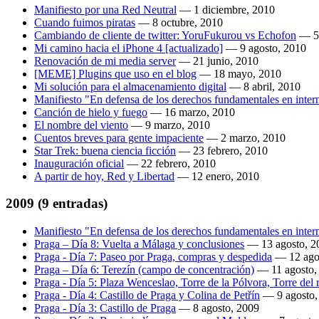
Manifiesto por una Red Neutral
—
1 diciembre, 2010
Cuando fuimos piratas
—
8 octubre, 2010
Cambiando de cliente de twitter: YoruFukurou vs Echofon
—
5
Mi camino hacia el iPhone 4 [actualizado]
—
9 agosto, 2010
Renovación de mi media server
—
21 junio, 2010
[MEME] Plugins que uso en el blog
—
18 mayo, 2010
Mi solución para el almacenamiento digital
—
8 abril, 2010
Manifiesto "En defensa de los derechos fundamentales en intern
Canción de hielo y fuego
—
16 marzo, 2010
El nombre del viento
—
9 marzo, 2010
Cuentos breves para gente impaciente
—
2 marzo, 2010
Star Trek: buena ciencia ficción
—
23 febrero, 2010
Inauguración oficial
—
22 febrero, 2010
A partir de hoy, Red y Libertad
—
12 enero, 2010
2009
(9 entradas)
Manifiesto "En defensa de los derechos fundamentales en inter
Praga – Día 8: Vuelta a Málaga y conclusiones
—
13 agosto, 2
Praga - Día 7: Paseo por Praga, compras y despedida
—
12 ago
Praga – Día 6: Terezín (campo de concentración)
—
11 agosto,
Praga - Día 5: Plaza Wenceslao, Torre de la Pólvora, Torre del
Praga - Día 4: Castillo de Praga y Colina de Petřín
—
9 agosto
Praga - Día 3: Castillo de Praga
—
8 agosto, 2009