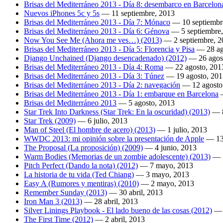
Brisas del Mediterráneo 2013 - Día 8: desembarco en Barcelon
Nuevos iPhones 5c y 5s
—
11 septiembre, 2013
Brisas del Mediterráneo 2013 - Día 7: Mónaco
—
10 septiembr
Brisas del Mediterráneo 2013 - Día 6: Génova
—
5 septiembre
Now You See Me (Ahora me ves…) (2013)
—
2 septiembre, 
Brisas del Mediterráneo 2013 - Día 5: Florencia y Pisa
—
28 a
Django Unchained (Django desencadenado) (2012)
—
26 agos
Brisas del Mediterráneo 2013 - Día 4: Roma
—
22 agosto, 201
Brisas del Mediterráneo 2013 - Día 3: Túnez
—
19 agosto, 20
Brisas del Mediterráneo 2013 - Día 2: navegación
—
12 agosto
Brisas del Mediterráneo 2013 - Día 1: embarque en Barcelona
Brisas del Mediterráneo 2013
—
5 agosto, 2013
Star Trek Into Darkness (Star Trek: En la oscuridad) (2013)
—
Star Trek (2009)
—
6 julio, 2013
Man of Steel (El hombre de acero) (2013)
—
1 julio, 2013
WWDC 2013: mi opinión sobre la presentación de Apple
—
13
The Proposal (La proposición) (2009)
—
4 junio, 2013
Warm Bodies (Memorias de un zombie adolescente) (2013)
—
Pitch Perfect (Dando la nota) (2012)
—
7 mayo, 2013
La historia de tu vida (Ted Chiang)
—
3 mayo, 2013
Easy A (Rumores y mentiras) (2010)
—
2 mayo, 2013
Remember Sunday (2013)
—
30 abril, 2013
Iron Man 3 (2013)
—
28 abril, 2013
Silver Linings Playbook - El lado bueno de las cosas (2012)
The First Time (2012)
—
2 abril, 2013