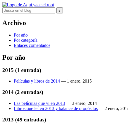
Archivo
Por año
Por categoría
Enlaces comentados
Por año
2015
(1 entrada)
Películas y libros de 2014
—
1 enero, 2015
2014
(2 entradas)
Las películas que vi en 2013
—
3 enero, 2014
Libros que leí en 2013 y balance de propósitos
—
2 enero, 201
2013
(49 entradas)