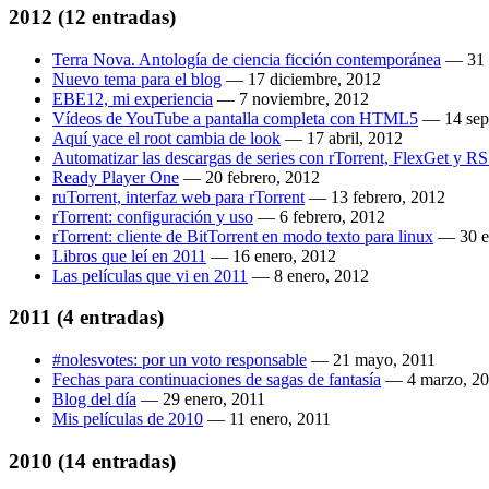
2012
(12 entradas)
Terra Nova. Antología de ciencia ficción contemporánea
—
31
Nuevo tema para el blog
—
17 diciembre, 2012
EBE12, mi experiencia
—
7 noviembre, 2012
Vídeos de YouTube a pantalla completa con HTML5
—
14 sep
Aquí yace el root cambia de look
—
17 abril, 2012
Automatizar las descargas de series con rTorrent, FlexGet y R
Ready Player One
—
20 febrero, 2012
ruTorrent, interfaz web para rTorrent
—
13 febrero, 2012
rTorrent: configuración y uso
—
6 febrero, 2012
rTorrent: cliente de BitTorrent en modo texto para linux
—
30 
Libros que leí en 2011
—
16 enero, 2012
Las películas que vi en 2011
—
8 enero, 2012
2011
(4 entradas)
#nolesvotes: por un voto responsable
—
21 mayo, 2011
Fechas para continuaciones de sagas de fantasía
—
4 marzo, 2
Blog del día
—
29 enero, 2011
Mis películas de 2010
—
11 enero, 2011
2010
(14 entradas)