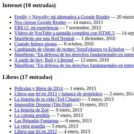
Internet
(10 entradas)
Feedly + Newsify: mi alternativa a Google Reader
—
20 marzo
Nos cierran Google Reader
—
14 marzo, 2013
EBE12, mi experiencia
—
7 noviembre, 2012
Vídeos de YouTube a pantalla completa con HTML5
—
14 sep
Manifiesto por una Red Neutral
—
1 diciembre, 2010
Cuando fuimos piratas
—
8 octubre, 2010
Cambiando de cliente de twitter: YoruFukurou vs Echofon
—
5
Manifiesto "En defensa de los derechos fundamentales en intern
A partir de hoy, Red y Libertad
—
12 enero, 2010
Manifiesto "En defensa de los derechos fundamentales en inter
Libros
(17 entradas)
Películas y libros de 2014
—
1 enero, 2015
Libros que leí en 2013 y balance de propósitos
—
2 enero, 201
La historia de tu vida (Ted Chiang)
—
3 mayo, 2013
Impossible Dreams (Tim Pratt)
—
10 enero, 2013
La historia de Zoë
—
9 enero, 2013
La colonia perdida
—
7 enero, 2013
Las Brigadas Fantasma
—
6 enero, 2013
La vieja guardia
—
5 enero, 2013
Libros que leí en 2012
—
4 enero, 2013