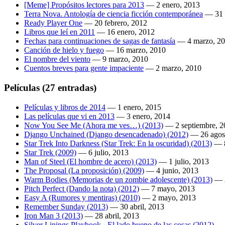
[Meme] Propósitos lectores para 2013
—
2 enero, 2013
Terra Nova. Antología de ciencia ficción contemporánea
—
31
Ready Player One
—
20 febrero, 2012
Libros que leí en 2011
—
16 enero, 2012
Fechas para continuaciones de sagas de fantasía
—
4 marzo, 2
Canción de hielo y fuego
—
16 marzo, 2010
El nombre del viento
—
9 marzo, 2010
Cuentos breves para gente impaciente
—
2 marzo, 2010
Películas
(27 entradas)
Películas y libros de 2014
—
1 enero, 2015
Las películas que vi en 2013
—
3 enero, 2014
Now You See Me (Ahora me ves…) (2013)
—
2 septiembre, 
Django Unchained (Django desencadenado) (2012)
—
26 agos
Star Trek Into Darkness (Star Trek: En la oscuridad) (2013)
—
Star Trek (2009)
—
6 julio, 2013
Man of Steel (El hombre de acero) (2013)
—
1 julio, 2013
The Proposal (La proposición) (2009)
—
4 junio, 2013
Warm Bodies (Memorias de un zombie adolescente) (2013)
—
Pitch Perfect (Dando la nota) (2012)
—
7 mayo, 2013
Easy A (Rumores y mentiras) (2010)
—
2 mayo, 2013
Remember Sunday (2013)
—
30 abril, 2013
Iron Man 3 (2013)
—
28 abril, 2013
Silver Linings Playbook - El lado bueno de las cosas (2012)