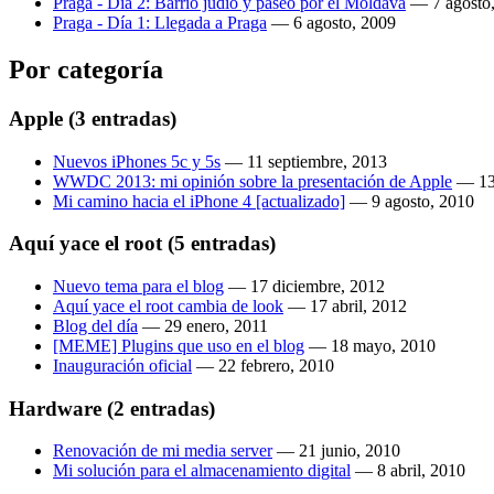
Praga - Día 2: Barrio judío y paseo por el Moldava
—
7 agosto
Praga - Día 1: Llegada a Praga
—
6 agosto, 2009
Por categoría
Apple
(3 entradas)
Nuevos iPhones 5c y 5s
—
11 septiembre, 2013
WWDC 2013: mi opinión sobre la presentación de Apple
—
13
Mi camino hacia el iPhone 4 [actualizado]
—
9 agosto, 2010
Aquí yace el root
(5 entradas)
Nuevo tema para el blog
—
17 diciembre, 2012
Aquí yace el root cambia de look
—
17 abril, 2012
Blog del día
—
29 enero, 2011
[MEME] Plugins que uso en el blog
—
18 mayo, 2010
Inauguración oficial
—
22 febrero, 2010
Hardware
(2 entradas)
Renovación de mi media server
—
21 junio, 2010
Mi solución para el almacenamiento digital
—
8 abril, 2010