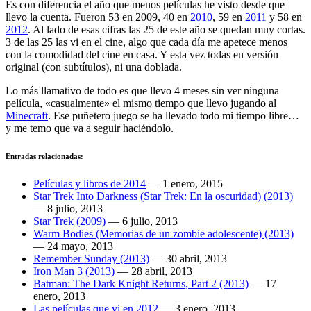
Es con diferencia el año que menos películas he visto desde que
llevo la cuenta. Fueron 53 en 2009, 40 en
2010
, 59 en
2011
y 58 en
2012
. Al lado de esas cifras las 25 de este año se quedan muy cortas.
3 de las 25 las vi en el cine, algo que cada día me apetece menos
con la comodidad del cine en casa. Y esta vez todas en versión
original (con subtítulos), ni una doblada.
Lo más llamativo de todo es que llevo 4 meses sin ver ninguna
película, «casualmente» el mismo tiempo que llevo jugando al
Minecraft
. Ese puñetero juego se ha llevado todo mi tiempo libre…
y me temo que va a seguir haciéndolo.
Entradas relacionadas:
Películas y libros de 2014
—
1 enero, 2015
Star Trek Into Darkness (Star Trek: En la oscuridad) (2013)
—
8 julio, 2013
Star Trek (2009)
—
6 julio, 2013
Warm Bodies (Memorias de un zombie adolescente) (2013)
—
24 mayo, 2013
Remember Sunday (2013)
—
30 abril, 2013
Iron Man 3 (2013)
—
28 abril, 2013
Batman: The Dark Knight Returns, Part 2 (2013)
—
17
enero, 2013
Las películas que vi en 2012
—
3 enero, 2013