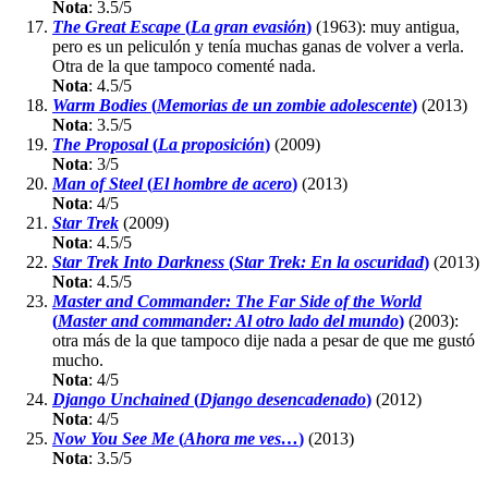
Nota
:
3.5/5
The Great Escape
(
La gran evasión
)
(1963): muy antigua,
pero es un peliculón y tenía muchas ganas de volver a verla.
Otra de la que tampoco comenté nada.
Nota
:
4.5/5
Warm Bodies
(
Memorias de un zombie adolescente
)
(2013)
Nota
:
3.5/5
The Proposal
(
La proposición
)
(2009)
Nota
:
3/5
Man of Steel
(
El hombre de acero
)
(2013)
Nota
:
4/5
Star Trek
(2009)
Nota
:
4.5/5
Star Trek Into Darkness
(
Star Trek: En la oscuridad
)
(2013)
Nota
:
4.5/5
Master and Commander: The Far Side of the World
(
Master and commander: Al otro lado del mundo
)
(2003):
otra más de la que tampoco dije nada a pesar de que me gustó
mucho.
Nota
:
4/5
Django Unchained
(
Django desencadenado
)
(2012)
Nota
:
4/5
Now You See Me
(
Ahora me ves…
)
(2013)
Nota
:
3.5/5