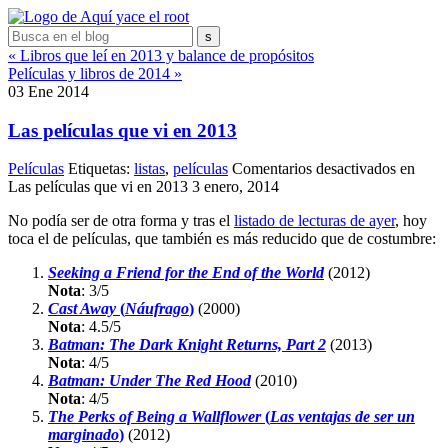
« Libros que leí en 2013 y balance de propósitos
Películas y libros de 2014 »
03
Ene
2014
Las películas que vi en 2013
Películas
Etiquetas:
listas
,
películas
Comentarios desactivados
en
Las películas que vi en 2013
3 enero, 2014
No podía ser de otra forma y tras el
listado de lecturas de ayer
, hoy
toca el de películas, que también es más reducido que de costumbre:
Seeking a Friend for the End of the World
(2012)
Nota
:
3/5
Cast Away
(
Náufrago
)
(2000)
Nota
:
4.5/5
Batman: The Dark Knight Returns, Part 2
(2013)
Nota
:
4/5
Batman: Under The Red Hood
(2010)
Nota
:
4/5
The Perks of Being a Wallflower
(
Las ventajas de ser un
marginado
)
(2012)