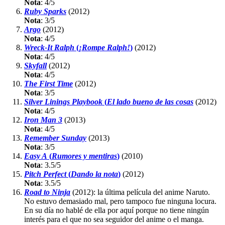
Nota
:
4/5
Ruby Sparks
(2012)
Nota
:
3/5
Argo
(2012)
Nota
:
4/5
Wreck-It Ralph
(
¡Rompe Ralph!
)
(2012)
Nota
:
4/5
Skyfall
(2012)
Nota
:
4/5
The First Time
(2012)
Nota
:
3/5
Silver Linings Playbook
(
El lado bueno de las cosas
(2012)
Nota
:
4/5
Iron Man 3
(2013)
Nota
:
4/5
Remember Sunday
(2013)
Nota
:
3/5
Easy A
(
Rumores y mentiras
)
(2010)
Nota
:
3.5/5
Pitch Perfect
(
Dando la nota
)
(2012)
Nota
:
3.5/5
Road to Ninja
(2012): la última película del anime Naruto.
No estuvo demasiado mal, pero tampoco fue ninguna locura.
En su día no hablé de ella por aquí porque no tiene ningún
interés para el que no sea seguidor del anime o el manga.