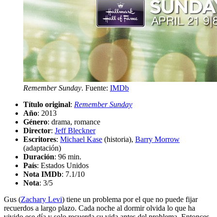
Remember Sunday
. Fuente:
IMDb
Título original
:
Remember Sunday
Año
: 2013
Género
: drama, romance
Director
:
Jeff Bleckner
Escritores
:
Michael Kase
(historia),
Barry Morrow
(adaptación)
Duración
: 96 min.
País
: Estados Unidos
Nota IMDb
: 7.1/10
Nota
:
3/5
Gus (
Zachary Levi
) tiene un problema por el que no puede fijar
recuerdos a largo plazo. Cada noche al dormir olvida lo que ha
vivido ese día y solo recuerda su vida antes del problema. Entonces