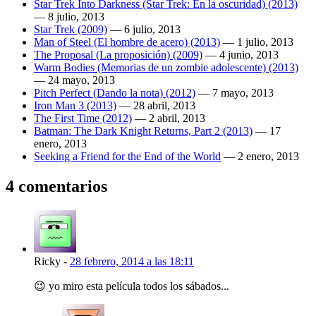
Star Trek Into Darkness (Star Trek: En la oscuridad) (2013)
—
8 julio, 2013
Star Trek (2009)
—
6 julio, 2013
Man of Steel (El hombre de acero) (2013)
—
1 julio, 2013
The Proposal (La proposición) (2009)
—
4 junio, 2013
Warm Bodies (Memorias de un zombie adolescente) (2013)
—
24 mayo, 2013
Pitch Perfect (Dando la nota) (2012)
—
7 mayo, 2013
Iron Man 3 (2013)
—
28 abril, 2013
The First Time (2012)
—
2 abril, 2013
Batman: The Dark Knight Returns, Part 2 (2013)
—
17
enero, 2013
Seeking a Friend for the End of the World
—
2 enero, 2013
4 comentarios
Ricky
-
28 febrero, 2014 a las 18:11
😉 yo miro esta película todos los sábados...