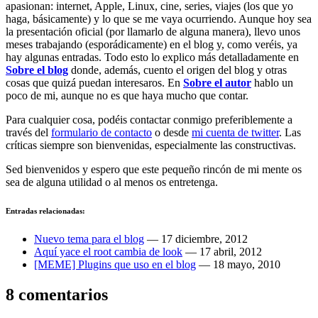
apasionan: internet, Apple, Linux, cine, series, viajes (los que yo
haga, básicamente) y lo que se me vaya ocurriendo. Aunque hoy sea
la presentación oficial (por llamarlo de alguna manera), llevo unos
meses trabajando (esporádicamente) en el blog y, como veréis, ya
hay algunas entradas. Todo esto lo explico más detalladamente en
Sobre el blog
donde, además, cuento el origen del blog y otras
cosas que quizá puedan interesaros. En
Sobre el autor
hablo un
poco de mi, aunque no es que haya mucho que contar.
Para cualquier cosa, podéis contactar conmigo preferiblemente a
través del
formulario de contacto
o desde
mi cuenta de twitter
. Las
críticas siempre son bienvenidas, especialmente las constructivas.
Sed bienvenidos y espero que este pequeño rincón de mi mente os
sea de alguna utilidad o al menos os entretenga.
Entradas relacionadas:
Nuevo tema para el blog
—
17 diciembre, 2012
Aquí yace el root cambia de look
—
17 abril, 2012
[MEME] Plugins que uso en el blog
—
18 mayo, 2010
8 comentarios