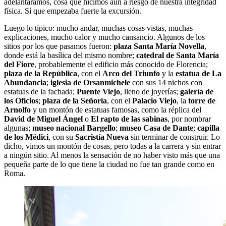
adelantáramos, cosa que hicimos aun a riesgo de nuestra integridad
física. Sí que empezaba fuerte la excursión.
Luego lo típico: mucho andar, muchas cosas vistas, muchas
explicaciones, mucho calor y mucho cansancio. Algunos de los
sitios por los que pasamos fueron:
plaza Santa María Novella
,
donde está la basílica del mismo nombre;
catedral de Santa María
del Fiore
, probablemente el edificio más conocido de Florencia;
plaza de la República
, con el
Arco del Triunfo
y la
estatua de La
Abundancia
;
iglesia de Orsanmichele
con sus 14 nichos con
estatuas de la fachada;
Puente Viejo
, lleno de joyerías;
galería de
los Oficios
;
plaza de la Señoría
, con el
Palacio Viejo
, la
torre de
Arnolfo
y un montón de estatuas famosas, como la réplica del
David de Miguel Ángel
o
El rapto de las sabinas
, por nombrar
algunas;
museo nacional Bargello
;
museo Casa de Dante
;
capilla
de los Médici
, con su
Sacristía Nueva
sin terminar de construir. Lo
dicho, vimos un montón de cosas, pero todas a la carrera y sin entrar
a ningún sitio. Al menos la sensación de no haber visto más que una
pequeña parte de lo que tiene la ciudad no fue tan grande como en
Roma.