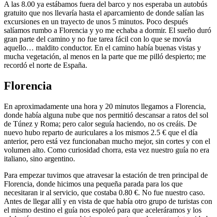
A las 8.00 ya estábamos fuera del barco y nos esperaba un autobús
gratuito que nos llevaría hasta el aparcamiento de donde salían las
excursiones en un trayecto de unos 5 minutos. Poco después
salíamos rumbo a Florencia y yo me echaba a dormir. El sueño duró
gran parte del camino y no fue tarea fácil con lo que se movía
aquello… maldito conductor. En el camino había buenas vistas y
mucha vegetación, al menos en la parte que me pilló despierto; me
recordó el norte de España.
Florencia
En aproximadamente una hora y 20 minutos llegamos a Florencia,
donde había alguna nube que nos permitió descansar a ratos del sol
de Túnez y Roma; pero calor seguía haciendo, no os creáis. De
nuevo hubo reparto de auriculares a los mismos 2.5 € que el día
anterior, pero está vez funcionaban mucho mejor, sin cortes y con el
volumen alto. Como curiosidad chorra, esta vez nuestro guía no era
italiano, sino argentino.
Para empezar tuvimos que atravesar la estación de tren principal de
Florencia, donde hicimos una pequeña parada para los que
necesitaran ir al servicio, que costaba 0.80 €. No fue nuestro caso.
Antes de llegar allí y en vista de que había otro grupo de turistas con
el mismo destino el guía nos espoleó para que aceleráramos y los