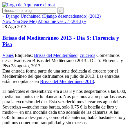
« Django Unchained (Django desencadenado) (2012)
Now You See Me (Ahora me ves…) (2013) »
28
Ago
2013
Brisas del Mediterráneo 2013 - Día 5: Florencia y
Pisa
Viajes
Etiquetas:
Brisas del Mediterráneo
,
cruceros
Comentarios
desactivados
en Brisas del Mediterráneo 2013 - Día 5: Florencia y
Pisa
28 agosto, 2013
Esta entrada forma parte de una serie dedicada al crucero por el
Mediterráneo del que disfrutamos en julio de 2013. Las entradas
están recopiladas en
Brisas del Mediterráneo 2013
.
El miércoles el desembarco era a las 8 y nos despertamos a las 6.00,
media hora antes de lo planeado. Nos pusimos a apreparar las cosas
para la excursión del día. Esta vez decidimos llevarnos agua del
Sovereign —mucho más barata, solo 0.75 € la botella de litro y
medio— en una mochila cada uno además de las cámaras. A las
6.45 fuimos a desayunar; como el día anterior, había bastante sitio y
pudimos comer con tranquilidad y sin excesos.