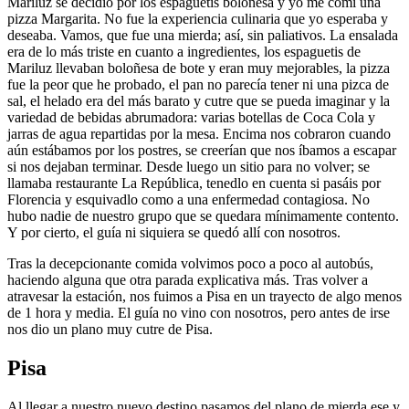
Mariluz se decidió por los espaguetis boloñesa y yo me comí una
pizza Margarita. No fue la experiencia culinaria que yo esperaba y
deseaba. Vamos, que fue una mierda; así, sin paliativos. La ensalada
era de lo más triste en cuanto a ingredientes, los espaguetis de
Mariluz llevaban boloñesa de bote y eran muy mejorables, la pizza
fue la peor que he probado, el pan no parecía tener ni una pizca de
sal, el helado era del más barato y cutre que se pueda imaginar y la
variedad de bebidas abrumadora: varias botellas de Coca Cola y
jarras de agua repartidas por la mesa. Encima nos cobraron cuando
aún estábamos por los postres, se creerían que nos íbamos a escapar
si nos dejaban terminar. Desde luego un sitio para no volver; se
llamaba restaurante La República, tenedlo en cuenta si pasáis por
Florencia y esquivadlo como a una enfermedad contagiosa. No
hubo nadie de nuestro grupo que se quedara mínimamente contento.
Y por cierto, el guía ni siquiera se quedó allí con nosotros.
Tras la decepcionante comida volvimos poco a poco al autobús,
haciendo alguna que otra parada explicativa más. Tras volver a
atravesar la estación, nos fuimos a Pisa en un trayecto de algo menos
de 1 hora y media. El guía no vino con nosotros, pero antes de irse
nos dio un plano muy cutre de Pisa.
Pisa
Al llegar a nuestro nuevo destino pasamos del plano de mierda ese y