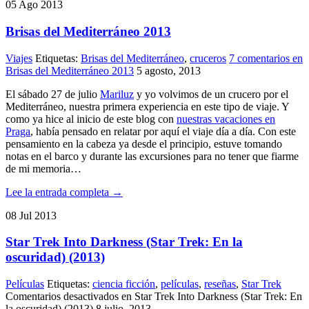
05
Ago
2013
Brisas del Mediterráneo 2013
Viajes
Etiquetas:
Brisas del Mediterráneo
,
cruceros
7 comentarios
en
Brisas del Mediterráneo 2013
5 agosto, 2013
El sábado 27 de julio
Mariluz
y yo volvimos de un crucero por el
Mediterráneo, nuestra primera experiencia en este tipo de viaje. Y
como ya hice al inicio de este blog con
nuestras vacaciones en
Praga
, había pensado en relatar por aquí el viaje día a día. Con este
pensamiento en la cabeza ya desde el principio, estuve tomando
notas en el barco y durante las excursiones para no tener que fiarme
de mi memoria…
Lee la entrada completa →
08
Jul
2013
Star Trek Into Darkness (Star Trek: En la
oscuridad) (2013)
Películas
Etiquetas:
ciencia ficción
,
películas
,
reseñas
,
Star Trek
Comentarios desactivados
en Star Trek Into Darkness (Star Trek: En
la oscuridad) (2013)
8 julio, 2013