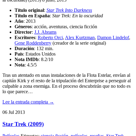
Título original
:
Star Trek Into Darkness
Título en España
:
Star Trek: En la oscuridad
Año
: 2013
Géneros
: acción, aventuras, ciencia ficción
Director
:
J.J. Abrams
Escritores
:
Roberto Orci
,
Alex Kurtzman
,
Damon Lindelof
,
Gene Roddenberry
(creador de la serie original)
Duración
: 132 min.
País
: Estados Unidos
Nota IMDb
: 8.2/10
Nota
:
4.5/5
Tras un atentado en unas instalaciones de la Flota Estelar, envían al
capitán Kirk y el resto de la tripulación del Enterprise a perseguir al
culpable a zona enemiga. En el proceso descubrirán que no todo es
lo que parece…
Lee la entrada completa →
06
Jul
2013
Star Trek (2009)
Películas
Etiquetas:
ciencia ficción
,
películas
,
reseñas
,
Star Trek