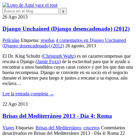
26
Ago
2013
Django Unchained (Django desencadenado) (2012)
Películas
Etiquetas:
reseñas
4 comentarios
en Django Unchained
(Django desencadenado) (2012)
26 agosto, 2013
El Dr. King Schultz (
Christoph Waltz
) es un cazarrecompensas que
rescata a Django (
Jamie Foxx
) de la esclavitud para que le ayude a
encontrar a unos bandidos cuyas caras conoce y por los que dan una
buena recompensa. Django se convierte en su socio en el negocio
durante el invierno para luego ir juntos a rescatar a su esposa, aún
esclava…
Lee la entrada completa →
22
Ago
2013
Brisas del Mediterráneo 2013 - Día 4: Roma
Viajes
Etiquetas:
Brisas del Mediterráneo
,
cruceros
Comentarios
desactivados
en Brisas del Mediterráneo 2013 - Día 4: Roma
22