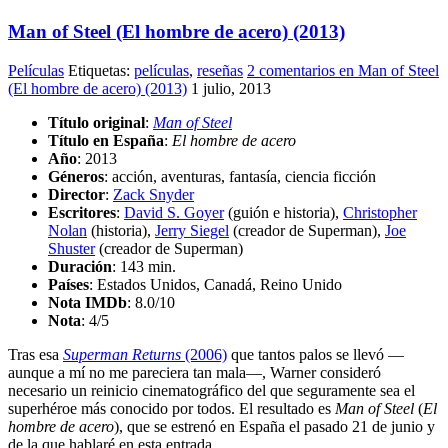
Man of Steel (El hombre de acero) (2013)
Películas
Etiquetas:
películas
,
reseñas
2 comentarios
en Man of Steel
(El hombre de acero) (2013)
1 julio, 2013
Título original
:
Man of Steel
Título en España
:
El hombre de acero
Año
: 2013
Géneros
: acción, aventuras, fantasía, ciencia ficción
Director
:
Zack Snyder
Escritores
:
David S. Goyer
(guión e historia),
Christopher
Nolan
(historia),
Jerry Siegel
(creador de Superman),
Joe
Shuster
(creador de Superman)
Duración
: 143 min.
Países
: Estados Unidos, Canadá, Reino Unido
Nota IMDb
: 8.0/10
Nota
:
4/5
Tras esa
Superman Returns
(2006)
que tantos palos se llevó —
aunque a mí no me pareciera tan mala—, Warner consideró
necesario un reinicio cinematográfico del que seguramente sea el
superhéroe más conocido por todos. El resultado es
Man of Steel
(
El
hombre de acero
), que se estrenó en España el pasado 21 de junio y
de la que hablaré en esta entrada…