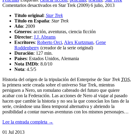
Comentarios desactivados
en Star Trek (2009)
6 julio, 2013
Título original
:
Star Trek
Título en España
:
Star Trek
Año
: 2009
Géneros
: acción, aventuras, ciencia ficción
Director
:
J.J. Abrams
Escritores
:
Roberto Orci
,
Alex Kurtzman
,
Gene
Roddenberry
(creador de la serie original)
Duración
: 127 min.
Países
: Estados Unidos, Alemania
Nota IMDb
: 8.0/10
Nota
:
4.5/5
Historia del origen de la tripulación del Enterprise de
Star Trek
TOS
,
la primera serie creada sobre el universo Star Trek, mientras
persiguen a Nero, un romulano cabreado del futuro que quiere
acabar con la Federación. Las acciones de Nero al viajar al pasado
hacen que cambie la historia y no sea la que conocían los fans de la
serie, creándose una línea temporal alternativa y abriendo la
posibilidad a contar nuevas aventuras con los mismos personajes…
Lee la entrada completa →
01
Jul
2013