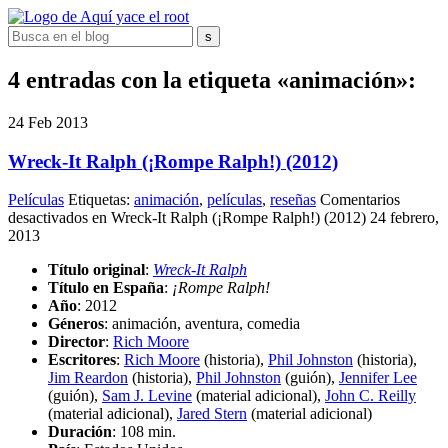
4 entradas con la etiqueta «animación»:
24
Feb
2013
Wreck-It Ralph (¡Rompe Ralph!) (2012)
Películas
Etiquetas:
animación
,
películas
,
reseñas
Comentarios
desactivados
en Wreck-It Ralph (¡Rompe Ralph!) (2012)
24 febrero,
2013
Título original
:
Wreck-It Ralph
Título en España
:
¡Rompe Ralph!
Año
: 2012
Géneros
: animación, aventura, comedia
Director
:
Rich Moore
Escritores
:
Rich Moore
(historia),
Phil Johnston
(historia),
Jim Reardon
(historia),
Phil Johnston
(guión),
Jennifer Lee
(guión),
Sam J. Levine
(material adicional),
John C. Reilly
(material adicional),
Jared Stern
(material adicional)
Duración
: 108 min.