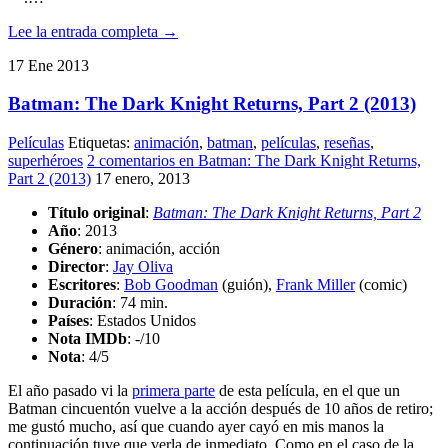
Lee la entrada completa →
17
Ene
2013
Batman: The Dark Knight Returns, Part 2 (2013)
Películas
Etiquetas:
animación
,
batman
,
películas
,
reseñas
,
superhéroes
2 comentarios
en Batman: The Dark Knight Returns,
Part 2 (2013)
17 enero, 2013
Título original
:
Batman: The Dark Knight Returns, Part 2
Año
: 2013
Género
: animación, acción
Director
:
Jay Oliva
Escritores
:
Bob Goodman
(guión),
Frank Miller
(comic)
Duración
: 74 min.
Países
: Estados Unidos
Nota IMDb
: -/10
Nota
:
4/5
El año pasado vi la
primera parte
de esta película, en el que un
Batman cincuentón vuelve a la acción después de 10 años de retiro;
me gustó mucho, así que cuando ayer cayó en mis manos la
continuación tuve que verla de inmediato. Como en el caso de la