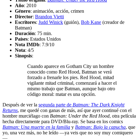
Año
: 2010
Género
: animación, acción, crimen
Director
:
Brandon Vietti
Escritores
:
Judd Winick
(guión),
Bob Kane
(creador de
Batman)
Duración
: 75 min.
Países
: Estados Unidos
Nota IMDb
: 7.9/10
Nota
:
4/5
Sinopsis
:
Cuando aparece en Gotham City un hombre
conocido como Red Hood, Batman se verá
forzado a frenarle los pies. Red Hood, mitad
vigilante mitad criminal, comenzará a hacer el
mismo trabajo que Batman, aunque bajo otro
código moral: matar es una opción.
Después de ver la
segunda parte de
Batman: The Dark Knight
Returns
, me quedé con ganas de más, así que ayer continué con el
hombre murciélago con
Batman: Under the Red Hood
, otra película
hecha directamente para DVD/Blu-ray. Se basa en los comics
Batman: Una muerte en la familia
y
Batman: Bajo la capucha
, que
yo, una vez más, no he leído —ya veis que no soy muy comiquero
—.…