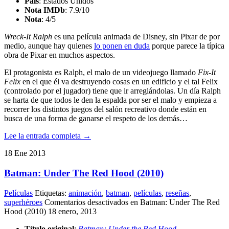
País
: Estados Unidos
Nota IMDb
: 7.9/10
Nota
:
4/5
Wreck-It Ralph
es una película animada de Disney, sin Pixar de por
medio, aunque hay quienes
lo ponen en duda
porque parece la típica
obra de Pixar en muchos aspectos.
El protagonista es Ralph, el malo de un videojuego llamado
Fix-It
Felix
en el que él va destruyendo cosas en un edificio y el tal Felix
(controlado por el jugador) tiene que ir arreglándolas. Un día Ralph
se harta de que todos le den la espalda por ser el malo y empieza a
recorrer los distintos juegos del salón recreativo donde están en
busca de una forma de ganarse el respeto de los demás…
Lee la entrada completa →
18
Ene
2013
Batman: Under The Red Hood (2010)
Películas
Etiquetas:
animación
,
batman
,
películas
,
reseñas
,
superhéroes
Comentarios desactivados
en Batman: Under The Red
Hood (2010)
18 enero, 2013
Título original
:
Batman: Under the Red Hood