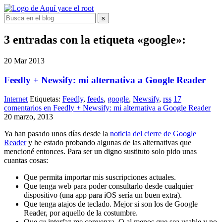
3 entradas con la etiqueta «google»:
20
Mar
2013
Feedly + Newsify: mi alternativa a Google Reader
Internet
Etiquetas:
Feedly
,
feeds
,
google
,
Newsify
,
rss
17
comentarios
en Feedly + Newsify: mi alternativa a Google Reader
20 marzo, 2013
Ya han pasado unos días desde la
noticia del cierre de Google
Reader
y he estado probando algunas de las alternativas que
mencioné entonces. Para ser un digno sustituto solo pido unas
cuantas cosas:
Que permita importar mis suscripciones actuales.
Que tenga web para poder consultarlo desde cualquier
dispositivo (una app para iOS sería un buen extra).
Que tenga atajos de teclado. Mejor si son los de Google
Reader, por aquello de la costumbre.
Que su interfaz me convenza. O al menos que sea usable y no